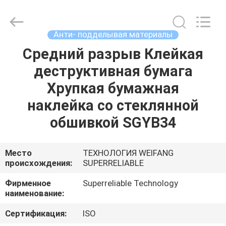
2026
WEIFANG
SUPERRELIABLE
TECHNOLOGY
CO,LTD.
Анти- подделывая материалы
All
Rights
Reserved.
Средний разрыв Клейкая
ДОМ
деструктивная бумага
ПРОДУКТЫ
Хрупкая бумажная
наклейка со стеклянной
ВИДЕО
обшивкой SGYB34
О
Место
ТЕХНОЛОГИЯ WEIFANG
происхождения:
SUPERRELIABLE
НАС
Фирменное
Superreliable Technology
наименование:
ПУТЕШЕСТВИЕ
ФАБРИКИ
Сертификация:
ISO