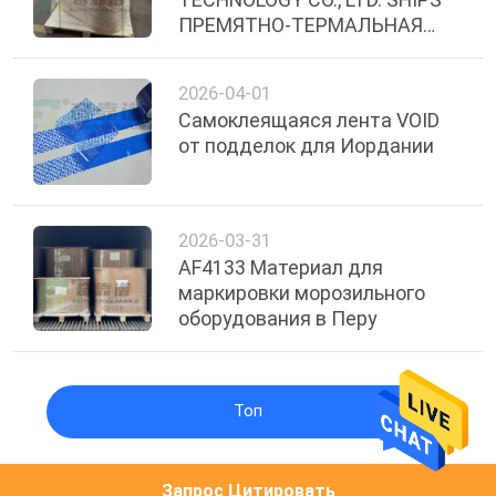
ПРЕМЯТНО-ТЕРМАЛЬНАЯ
СИНТЕТИЧЕСКАЯ ПАПЕРА С
КЛИВОМ КОЛЕГИВОМ К
2026-04-01
ЭКВАДОРУ
Самоклеящаяся лента VOID
от подделок для Иордании
2026-03-31
AF4133 Материал для
маркировки морозильного
оборудования в Перу
Топ
Запрос Цитировать