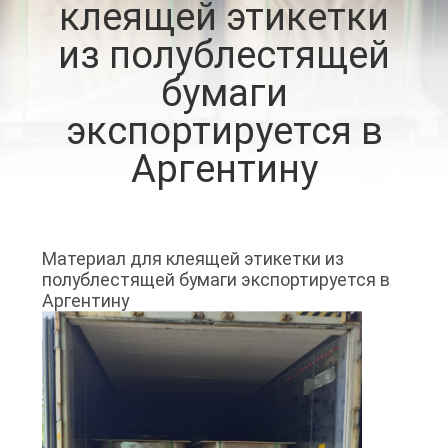
клеящей этикетки
ПРОВЕРКА
из полублестящей
КАЧЕСТВА
бумаги
экспортируется в
СВЯЖИТЕСЬ
Аргентину
МЫ
НОВОСТИ
Материал для клеящей этикетки из
полублестящей бумаги экспортируется в
СПРОСИТЕ
Аргентину
ЦИТАТУ
КАРТА
САЙТА