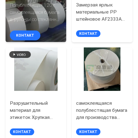
Замерзая ярлык
Полублестящая 120 г
ПРОВЕРКА
материальные PP
самоклеящаяся бумага
штейновое AF2333A
в рулонах со стеклянной
КАЧЕСТВА
стикера еды с белым
обшивкой
вкладышем Glassine
КОНТАКТ
КОНТАКТ
СВЯЖИТЕСЬ
МЫ
НОВОСТИ
СПРОСИТЕ
ЦИТАТУ
Разрушительный
самоклеящаяся
материал для
полублестящая бумага
этикеток Хрупкая
для производства
КАРТА
бумага для наклеек
шоколадных этикеток
САЙТА
КОНТАКТ
КОНТАКТ