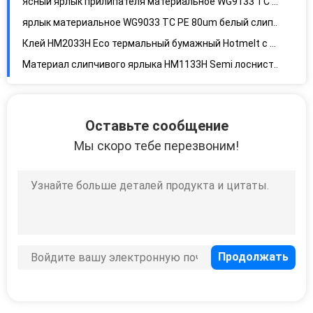
Ясный ярлык прилипателя материальное WG9133 TC PE
супер сильный клеевой клеевой этикетки
материал, супер антифризный клеевой
ярлык материальное WG9033 TC PE 80um белый слипчивый
клеевой этикетный ...
Клей HM2033H Eco термальный бумажный Hotmelt с желтым вкладышем Glassine
Материал слипчивого ярлыка HM1133H Semi лоснистый с вкладышем Glassine желтого цвета клея Hotmelt
Стикер бирки багажа авиакомпании
Бумага стикера слипчивого логистического Waybill термальная
Оставьте сообщение
Semi глянцевая бумага BG1133 с черным слипчивым клеем и белым вкладышем Glassine
Мы скоро тебе перезвоним!
50um вкладыш покрытый верхней частью акриловый клея ясности BOPP желтого цвета Glassine WG4533H
Штейновый клей воды бумаги алюминиевой фольги золота WG6333 с белым вкладышем glassine
Яркий золотой клей воды алюминиевой фольги WG6433 с белым вкладышем glassine
Штейновый и лоснистый фильм слоения
Бросание листа стикера бумажное покрыло бумагу искусства с желтой бумагой kraft HM0111 силикона цвета
Двойной материал слипчивого ярлыка вкладыша
Материал слипчивого ярлыка прокладки
Восходящий поток теплого воздуха Fanfold сразу обозначает белые пересылая ярлыки почтового сбора, пефорированные, постоянные слипчивые грузя ярлыки