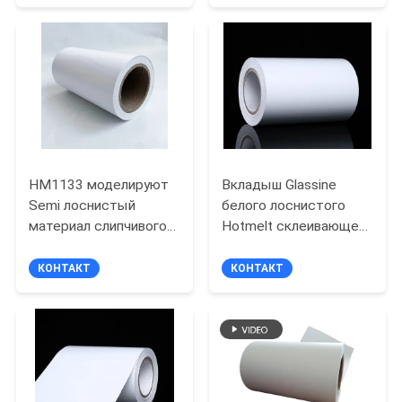
PRIVACY
POLICY
HM1133 моделируют
Вкладыш Glassine
Semi лоснистый
белого лоснистого
материал слипчивого
Hotmelt склеивающей
ярлыка с вкладышем
пленки собственной
Glassine клея Hotmelt
личности модели
КОНТАКТ
КОНТАКТ
белым
HM4833 клея Pp
белый