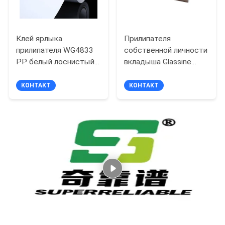
Клей ярлыка
Прилипателя
прилипателя WG4833
собственной личности
PP белый лоснистый
вкладыша Glassine
материальный
клея HM2033 Eco
акриловый
бумага термального
КОНТАКТ
КОНТАКТ
Hotmelt термальная