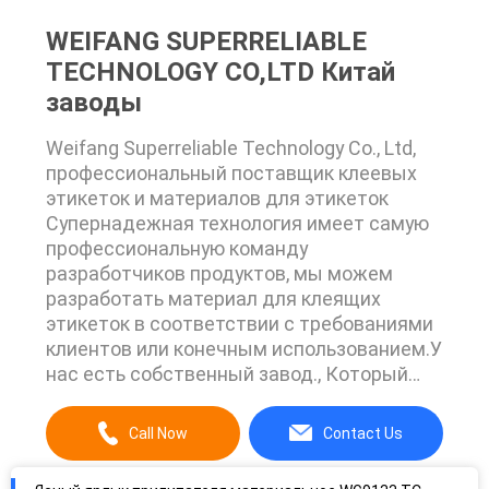
WEIFANG SUPERRELIABLE
TECHNOLOGY CO,LTD Китай
заводы
Weifang Superreliable Technology Co., Ltd,
профессиональный поставщик клеевых
этикеток и материалов для этикеток
Супернадежная технология имеет самую
профессиональную команду
разработчиков продуктов, мы можем
разработать материал для клеящих
этикеток в соответствии с требованиями
клиентов или конечным использованием.У
нас есть собственный завод., Который
может сделать клей на этикетке с
горячим клеем ((Клей на основе резины),
Call Now
Contact Us
акриловый клей ((Клей на основе воды) и
растворительным клей.У нас также есть