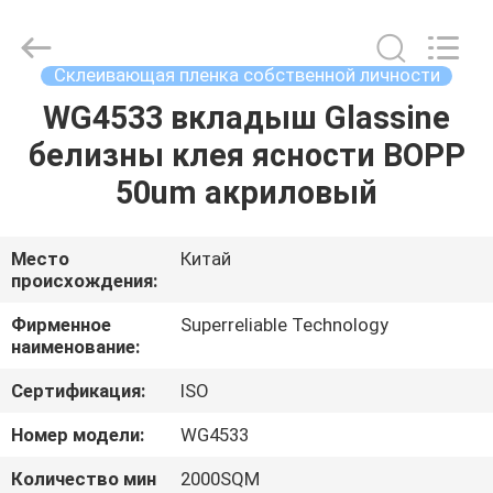
2026
WEIFANG
SUPERRELIABLE
TECHNOLOGY
CO,LTD.
Склеивающая пленка собственной личности
All
Rights
Reserved.
WG4533 вкладыш Glassine
ДОМ
белизны клея ясности BOPP
ПРОДУКТЫ
50um акриловый
ВИДЕО
Место
Китай
происхождения:
О
Фирменное
Superreliable Technology
наименование:
НАС
Сертификация:
ISO
ПУТЕШЕСТВИЕ
Номер модели:
WG4533
ФАБРИКИ
Количество мин
2000SQM