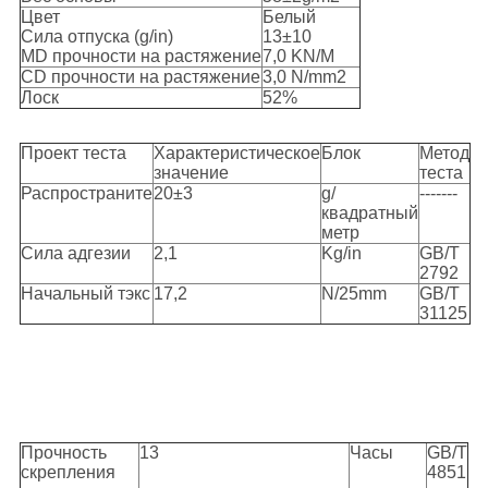
Цвет
Белый
Сила отпуска (g/in)
13±10
MD прочности на растяжение
7,0 KN/M
CD прочности на растяжение
3,0 N/mm2
Лоск
52%
Проект теста
Характеристическое
Блок
Метод
значение
теста
Распространите
20±3
g/
-------
квадратный
метр
Сила адгезии
2,1
Kg/in
GB/T
2792
Начальный тэкс
17,2
N/25mm
GB/T
31125
Прочность
13
Часы
GB/T
скрепления
4851