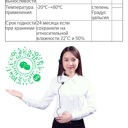
выносливости
Температура
-20℃~+80℃
степень
-------
применения
Градус
цельсия
Срок годности
24 месяца если
при хранении
сохранили на
относительной
влажности 22˚C и 50%