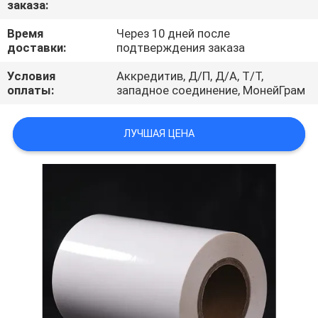
заказа:
ПРОВЕРКА
Время
Через 10 дней после
доставки:
подтверждения заказа
КАЧЕСТВА
Условия
Аккредитив, Д/П, Д/А, Т/Т,
оплаты:
западное соединение, МонейГрам
СВЯЖИТЕСЬ
МЫ
ЛУЧШАЯ ЦЕНА
НОВОСТИ
СПРОСИТЕ
ЦИТАТУ
КАРТА
САЙТА