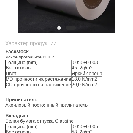
PRIVACY
POLICY
Характер продукции
Facestock
Ясное прозрачное BOPP
Толщина (mm)
0.050±0.003
Вес основы
45±2g/m2
Цвет
Яркий серебр
MD прочности на растяжение
18,0 N/mm2
CD прочности на растяжение
20,0 N/mm2
Прилипатель
Акриловый постоянный прилипатель
Вкладыш
Белая бумага отпуска Glassine
Толщина (mm)
0.050±0.005
Вес основы
58±2g/m2