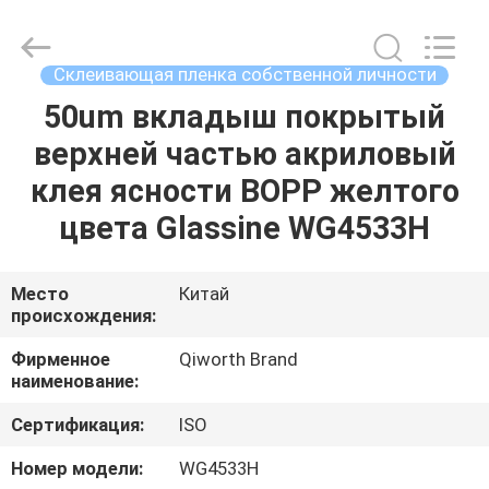
2026
WEIFANG
SUPERRELIABLE
TECHNOLOGY
CO,LTD.
Склеивающая пленка собственной личности
All
Rights
Reserved.
50um вкладыш покрытый
ДОМ
верхней частью акриловый
ПРОДУКТЫ
клея ясности BOPP желтого
цвета Glassine WG4533H
ВИДЕО
Место
Китай
происхождения:
О
НАС
Фирменное
Qiworth Brand
наименование:
ПУТЕШЕСТВИЕ
Сертификация:
ISO
ФАБРИКИ
Номер модели:
WG4533H