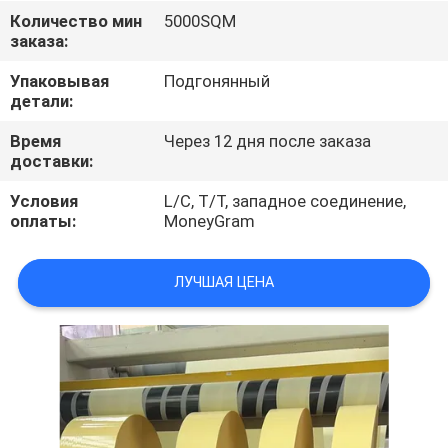
Количество мин
5000SQM
ПРОВЕРКА
заказа:
КАЧЕСТВА
Упаковывая
Подгонянный
детали:
СВЯЖИТЕСЬ
Время
Через 12 дня после заказа
доставки:
МЫ
Условия
L/C, T/T, западное соединение,
оплаты:
MoneyGram
НОВОСТИ
ЛУЧШАЯ ЦЕНА
СПРОСИТЕ
ЦИТАТУ
КАРТА
САЙТА