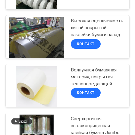
ПРОВЕРКА
Высокая сцепляемость
КАЧЕСТВА
11
литой покрытой
наклейки бумаги назад
Термальный
СВЯЖИТЕСЬ
Слитой Слитой
КОНТАКТ
бумажный
наклейки бумаги 38 мм
МЫ
материал
Веллумная бумажная
НОВОСТИ
слипчивого
материя, покрытая
теплопередающей
ярлыка
СПРОСИТЕ
14
бумагой, с желтой
КОНТАКТ
стеклянной облицовкой
ЦИТАТУ
Анти- подделывая
HM2533H
материалы
Сверхпрочная
КАРТА
высокоприцепная
САЙТА
клейкая бумага Jumbo