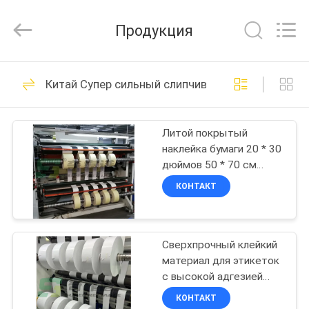
2026
WEIFANG
SUPERRELIABLE
Продукция
TECHNOLOGY
CO,LTD.
All
Rights
Reserved.
ДОМ
39
Китай Супер сильный слипчивый материал ярлы
Склеивающая
ПРОДУКТЫ
пленка
Литой покрытый
наклейка бумаги 20 * 30
собственной
ВИДЕО
дюймов 50 * 70 см
личности
высокий глянцевый
КОНТАКТ
наклейка лист бумаги
О
33
НАС
Липкая бумага
Сверхпрочный клейкий
материал для этикеток
ПУТЕШЕСТВИЕ
собственной
с высокой адгезией
ФАБРИКИ
клейкая бумага
КОНТАКТ
личности
полублестящая бумага