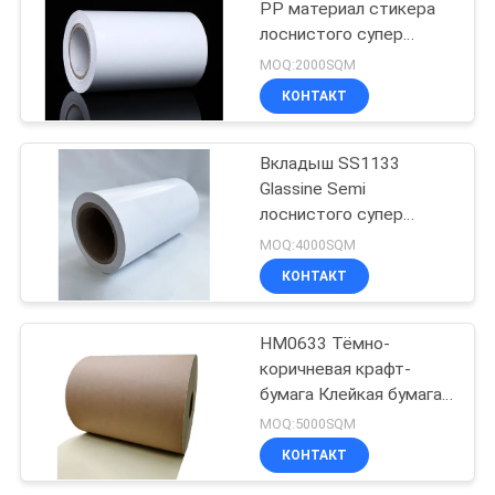
PP материал стикера
лоснистого супер
13
сильного слипчивого
MOQ:2000SQM
материальный
Супер сильный
КОНТАКТ
слипчивый
Вкладыш SS1133
материал ярлыка
Glassine Semi
лоснистого супер
клея
сильного слипчивого
MOQ:4000SQM
клея 80G белый
КОНТАКТ
13
Анти- замерзая
HM0633 Тёмно-
коричневая крафт-
слипчивый
бумага Клейкая бумага
Клейкая этикетка
материал ярлыка
MOQ:5000SQM
КОНТАКТ
клея