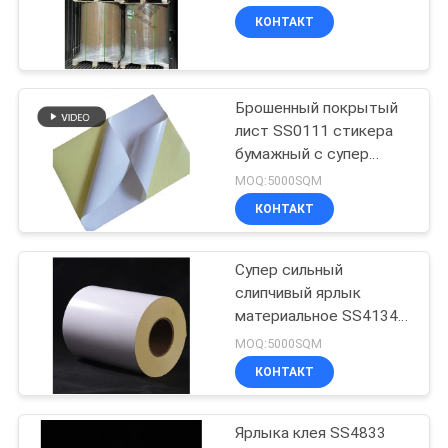
Roll 1080mm 1530mm
КОНТАКТ
PRIVACY
34
POLICY
Слипчивый стикер
Брошенный покрытый
лист SS0111 стикера
штрихкода
бумажный с супер
сильным слипчивым
MOQ:5000SQM
клеем
КОНТАКТ
Супер сильный
36
слипчивый ярлык
Стикер
материальное SS4134
клея 75um PP
MOQ:5000SQM
слипчивого
штейновый слипчивый
КОНТАКТ
ярлыка
Ярлыка клея SS4833