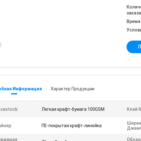
Колич
заказа
Время
Услов
Л
обная Информация
Характер Продукции
cestock:
Легкая крафт-бумага 100GSM
Клей К
Ширин
айнер:
ПЕ-покрытая крафт-линейка
Джамб
умажная
Обозн