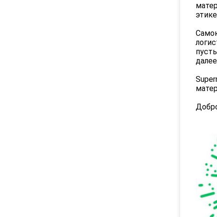
матер
этике
Самок
логис
пусты
далее
Super
матер
Добро