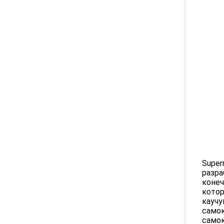
Super
разра
конеч
котор
каучу
самок
самок