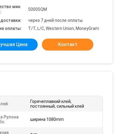
ество мин
5000SQM
:
 доставки:
через 7 дней после оплаты
ия оплаты:
T/T, L/C, Western Union, MoneyGram
учшая Цена
Контакт
Горячеплавкий клей,
лей:
постоянный, сильный клей
а Рулона
ширина 1080mm
о:
ачая