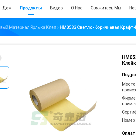
Дом
Продукты
Видео
О Нас
Свяжитесь Мы
Но
ивый Материал Ярлыка Клея
HM0533 Светло-Коричневая Крафт-Б
HM053
Клейк
Подро
Место
проис
Фирме
наиме
Серти
Номер
Оплат