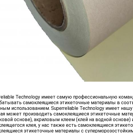
reliable Technology имеет самую профессиональную кома
батывать самоклеящиеся этикеточные материалы в соотв
ным использованием. Superreliable Technology имеет на
ая может производить самоклеящиеся этикеточные матер
ковой основе), акриловым клеем (клей на водной основе
леящегося клея, у нас также есть самоклеящиеся этикет
леящиеся этикеточные материалы с суперморозостойким