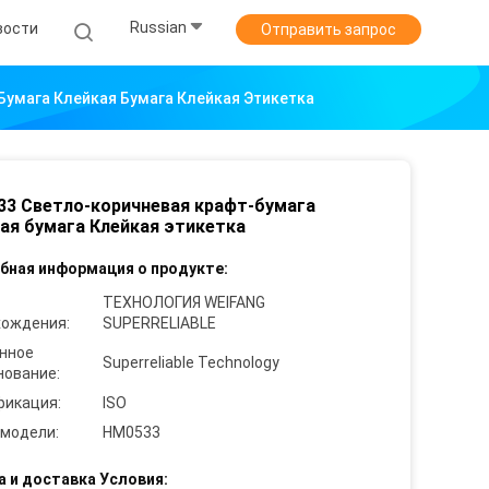
Russian
вости
Отправить запрос
умага Клейкая Бумага Клейкая Этикетка
3 Светло-коричневая крафт-бумага
ая бумага Клейкая этикетка
бная информация о продукте:
ТЕХНОЛОГИЯ WEIFANG
хождения:
SUPERRELIABLE
нное
Superreliable Technology
нование:
фикация:
ISO
 модели:
HM0533
а и доставка Условия: