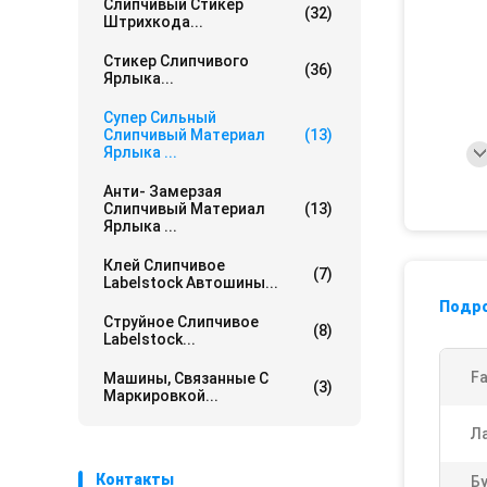
Слипчивый Стикер
(32)
Штрихкода...
Стикер Слипчивого
(36)
Ярлыка...
Супер Сильный
Слипчивый Материал
(13)
Ярлыка ...
Анти- Замерзая
Слипчивый Материал
(13)
Ярлыка ...
Клей Слипчивое
(7)
Labelstock Автошины...
Подр
Струйное Слипчивое
(8)
Labelstock...
Fa
Машины, Связанные С
(3)
Маркировкой...
Л
Контакты
Б