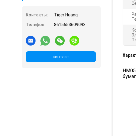
С
Р
Контакты:
Tiger Huang
Т
Телефон:
8615653609093
К
Э
П
Харак
контакт
HM053
бума