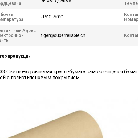
76 мм 3 дюйма
ердцевина:
Темпе
абочая
Конта
-15°C -50°C
емпература:
Номер
онтактный Адрес
лектронной
tiger@superreliable.cn
Конта
очты:
тер продукции
3 Светло-коричневая крафт-бумага самоклеящаяся бумага
гой с полиэтиленовым покрытием