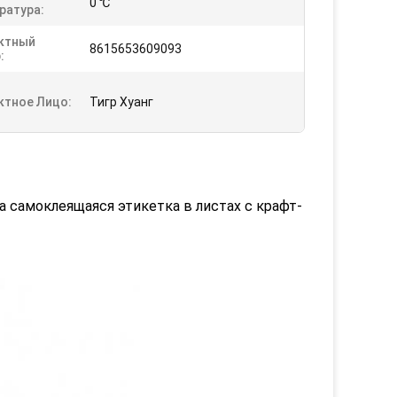
0 ℃
ратура:
ктный
8615653609093
:
ктное Лицо:
Тигр Хуанг
 самоклеящаяся этикетка в листах с крафт-