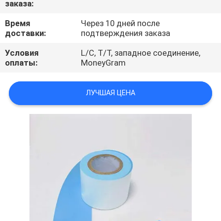
заказа:
ПРОВЕРКА
Время
Через 10 дней после
доставки:
подтверждения заказа
КАЧЕСТВА
Условия
L/C, T/T, западное соединение,
оплаты:
MoneyGram
СВЯЖИТЕСЬ
МЫ
ЛУЧШАЯ ЦЕНА
НОВОСТИ
СПРОСИТЕ
ЦИТАТУ
КАРТА
САЙТА