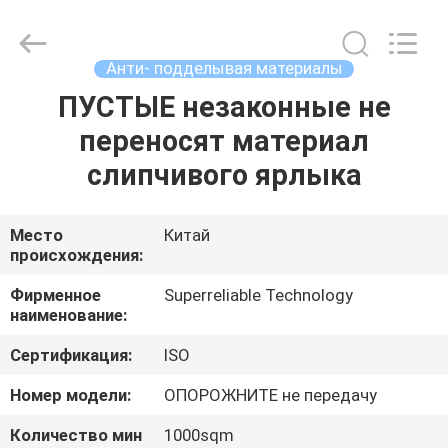
2026
WEIFANG
SUPERRELIABLE
TECHNOLOGY
CO,LTD.
Анти- подделывая материалы
All
Rights
Reserved.
ПУСТЫЕ незаконные не
ДОМ
переносят материал
ПРОДУКТЫ
слипчивого ярлыка
ВИДЕО
Место
Китай
происхождения:
О
Фирменное
Superreliable Technology
наименование:
НАС
Сертификация:
ISO
ПУТЕШЕСТВИЕ
Номер модели:
ОПОРОЖНИТЕ не передачу
ФАБРИКИ
Количество мин
1000sqm