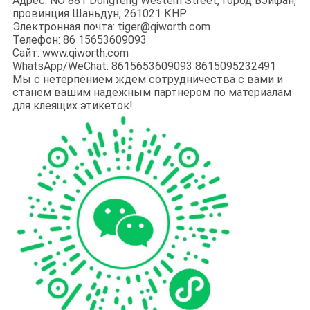
Адрес: NO 881 Dongfeng Western Street, город Вэйфан,
провинция Шаньдун, 261021 КНР
Электронная почта: tiger@qiworth.com
Телефон: 86 15653609093
Сайт: www.qiworth.com
WhatsApp/WeChat: 8615653609093 8615095232491
Мы с нетерпением ждем сотрудничества с вами и
станем вашим надежным партнером по материалам
для клеящих этикеток!